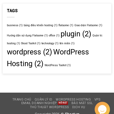
TAGS
business
(1)
bảng điều khiển hosting
(1)
flatsome
(1)
Giao diện Flatsome
(1)
plugin
(2)
Hướng dẫn sử dụng Flatsome
(1)
office
(1)
Quản trị
hosting
(1)
Shost Toolkit
(1)
technology
(1)
tên miền
(1)
wordpress
(2)
WordPress
Hosting
(2)
WordPress Toolkit
(1)
TRANG CHỦ
QUẢN LÝ ID
WORDPRESS HOSTING
VPS
EMAIL DOANH NGHIỆP
BẢO MẬT SSL
THỦ THUẬT WORDPRESS
DỊCH VỤ