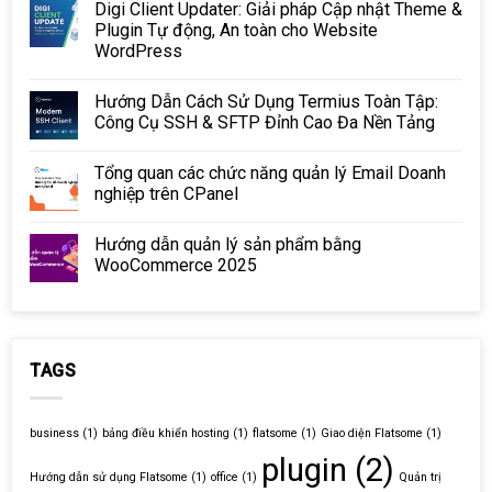
Digi Client Updater: Giải pháp Cập nhật Theme &
Plugin Tự động, An toàn cho Website
WordPress
Hướng Dẫn Cách Sử Dụng Termius Toàn Tập:
Công Cụ SSH & SFTP Đỉnh Cao Đa Nền Tảng
Tổng quan các chức năng quản lý Email Doanh
nghiệp trên CPanel
Hướng dẫn quản lý sản phẩm bằng
WooCommerce 2025
TAGS
business
(1)
bảng điều khiển hosting
(1)
flatsome
(1)
Giao diện Flatsome
(1)
plugin
(2)
Hướng dẫn sử dụng Flatsome
(1)
office
(1)
Quản trị