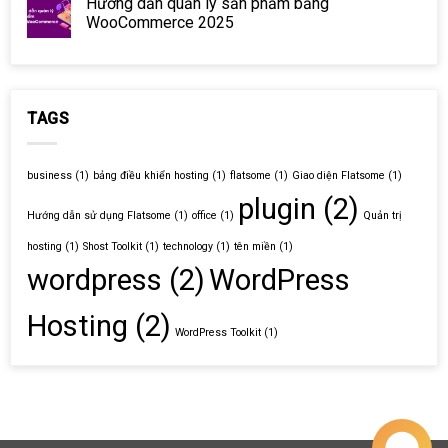
Hướng dẫn quản lý sản phẩm bằng
WooCommerce 2025
TAGS
business
(1)
bảng điều khiển hosting
(1)
flatsome
(1)
Giao diện Flatsome
(1)
plugin
(2)
Hướng dẫn sử dụng Flatsome
(1)
office
(1)
Quản trị
hosting
(1)
Shost Toolkit
(1)
technology
(1)
tên miền
(1)
wordpress
(2)
WordPress
Hosting
(2)
WordPress Toolkit
(1)