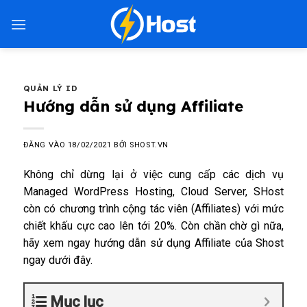
Bỏ
qua
nội
dung
QUẢN LÝ ID
Hướng dẫn sử dụng Affiliate
ĐĂNG VÀO
18/02/2021
BỞI
SHOST.VN
Không chỉ dừng lại ở việc cung cấp các dịch vụ
Managed WordPress Hosting
,
Cloud Server
, SHost
còn có chương trình cộng tác viên (Affiliates) với mức
chiết khấu cực cao lên tới 20%. Còn chần chờ gì nữa,
hãy xem ngay hướng dẫn sử dụng Affiliate của Shost
ngay dưới đây.
Mục lục