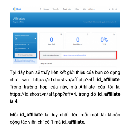
Tại đây bạn sẽ thấy liên kết giới thiệu của bạn có dạng
như sau: https://id.shost.vn/aff.php?aff=
id_affiliate
.
Trong trường hợp của này, mã Affiliate của tôi là:
https://id.shost.vn/aff.php?aff=4, trong đó
id_affiliate
là
4
.
Mỗi
id_affiliate
là duy nhất, tức mỗi một tài khoản
cộng tác viên chỉ có 1 mã
id_affiliate
.