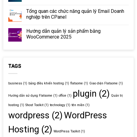
Tổng quan các chức năng quản lý Email Doanh
nghiệp trên CPanel
Hướng dẫn quản lý sản phẩm bằng
WooCommerce 2025
TAGS
business
(1)
bảng điều khiển hosting
(1)
flatsome
(1)
Giao diện Flatsome
(1)
plugin
(2)
Hướng dẫn sử dụng Flatsome
(1)
office
(1)
Quản trị
hosting
(1)
Shost Toolkit
(1)
technology
(1)
tên miền
(1)
wordpress
(2)
WordPress
Hosting
(2)
WordPress Toolkit
(1)