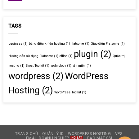
TAGS
business
(1)
bảng điều khiển hosting
(1)
flatsome
(1)
Giao diện Flatsome
(1)
plugin
(2)
Hướng dẫn sử dụng Flatsome
(1)
office
(1)
Quản trị
hosting
(1)
Shost Toolkit
(1)
technology
(1)
tên miền
(1)
wordpress
(2)
WordPress
Hosting
(2)
WordPress Toolkit
(1)
TRANG CHỦ
QUẢN LÝ ID
WORDPRESS HOSTING
VPS
EMAIL DOANH NGHIỆP
BẢO MẬT SSL