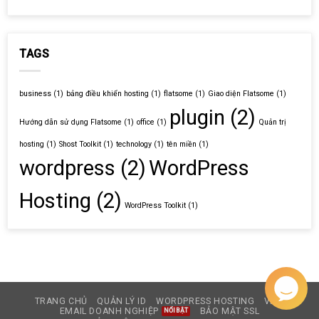
TAGS
business
(1)
bảng điều khiển hosting
(1)
flatsome
(1)
Giao diện Flatsome
(1)
plugin
(2)
Hướng dẫn sử dụng Flatsome
(1)
office
(1)
Quản trị
hosting
(1)
Shost Toolkit
(1)
technology
(1)
tên miền
(1)
wordpress
(2)
WordPress
Hosting
(2)
WordPress Toolkit
(1)
TRANG CHỦ
QUẢN LÝ ID
WORDPRESS HOSTING
VPS
EMAIL DOANH NGHIỆP
BẢO MẬT SSL