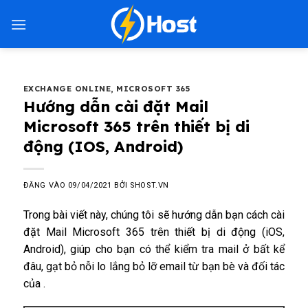
Bỏ
qua
nội
dung
EXCHANGE ONLINE
,
MICROSOFT 365
Hướng dẫn cài đặt Mail
Microsoft 365 trên thiết bị di
động (IOS, Android)
ĐĂNG VÀO
09/04/2021
BỞI
SHOST.VN
Trong bài viết này, chúng tôi sẽ hướng dẫn bạn cách cài
đặt Mail Microsoft 365 trên thiết bị di động (iOS,
Android), giúp cho bạn có thể kiểm tra mail ở bất kể
đâu, gạt bỏ nỗi lo lắng bỏ lỡ email từ bạn bè và đối tác
của .