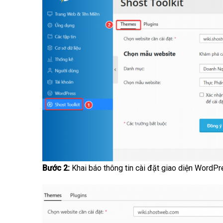
Bước 2:
Khai báo thông tin cài đặt giao diện WordP