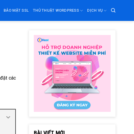
BẢO MẬT SSL
THỦ THUẬT WORDPRESS
DỊCH VỤ
 đặt các
BÀI VIẾT MỚI