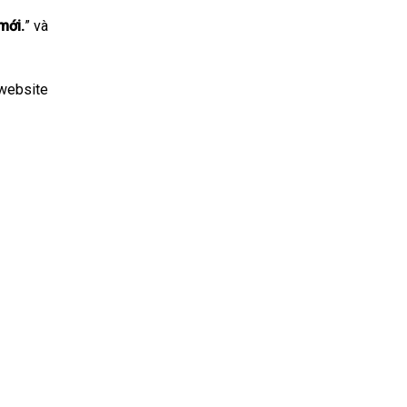
mới.
” và
 website