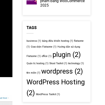
phẩm bằng WooCommerce
2025
TAGS
business
(1)
bảng điều khiển hosting
(1)
flatsome
(1)
Giao diện Flatsome
(1)
Hướng dẫn sử dụng
plugin
(2)
Flatsome
(1)
office
(1)
Quản trị hosting
(1)
Shost Toolkit
(1)
technology
(1)
wordpress
(2)
tên miền
(1)
WordPress Hosting
(2)
WordPress Toolkit
(1)